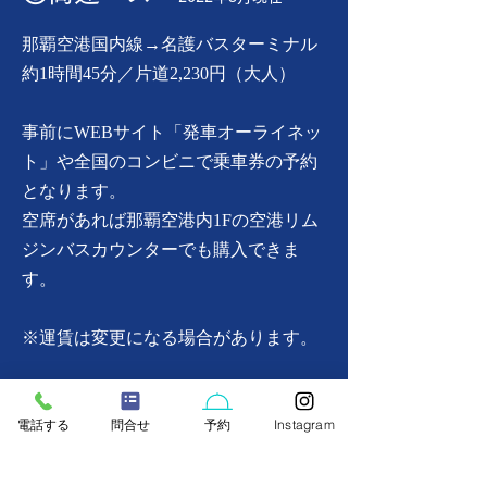
那覇空港国内線→名護バスターミナル
​約1時間45分／片道2,230円（大人）
事前にWEBサイト「発車オーライネッ
ト」や全国のコンビニで乗車券の予約
となります。
空席があれば那覇空港内1Fの空港リム
ジンバスカウンターでも購入できま
す。
​※運賃は変更になる場合があります。
◎やんばる急行バス
電話する
問合せ
予約
Instagram
那覇空港国内線→名護バスターミナル
前