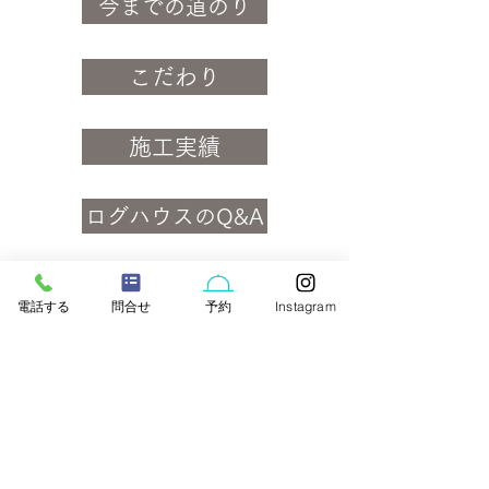
今までの道のり
こだわり
施工実績
ログハウスのQ&A
準備中
電話する
問合せ
予約
Instagram
沖縄の地にログハウスを建ててみませ
んか？
​ログハウスのことならサザンライト・
クラブにお任せください。
建築についてのお問い合わせはコチラ