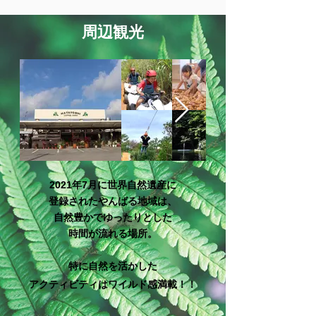
周辺観光
2021年7月に世界自然遺産に
登録されたやんばる地域は、
自然豊かで
ゆ
ったりとした
時間が流れる場所。​
特に自然を活かした
アクティビティは
ワイルド感満載！！