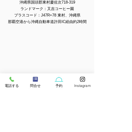
沖縄県国頭郡東村慶佐次718-319
ランドマーク：又吉コーヒー園
プラスコード：J47R+78 東村、沖縄県
那覇空港から沖縄自動車道許田IC経由約2時間
電話する
問合せ
予約
Instagram
​無料送迎
サービス
バスで来るお客様には​名護バスターミナルから
宿間の無料送迎を行います。(4名様まで）
お気軽にお申し付けください。