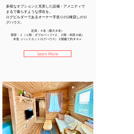
多様なオプションと充実した設備・アメニティで
まるで暮らすような滞在を。​
ログビルダーであるオーナー手造りの1棟貸しのロ
グハウス。
定員：４名（最大８名）
寝室：１（１階：ダブルベッド×２、２階：布団４組）
木造（ハンドカットログハウス）２階建て約８６㎡
Learn More