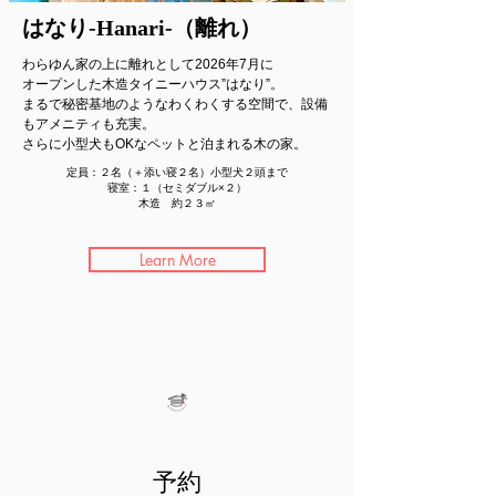
はなり-Hanari-（離れ）
わらゆん家の上に離れとして2026年7月に
オープンした木造タイニーハウス”はなり”。
まるで秘密基地のようなわくわくする空間で、設備
もアメニティも充実。​
さらに小型犬もOKなペットと泊まれる木の家。
定員：２名（＋添い寝２名）小型犬２頭まで
寝室：１（セミダブル×２）
木造 約２３㎡
Learn More
予約