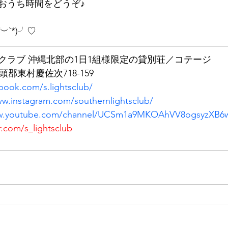
おうち時間をどうぞ♪
(*´︶`*)╯♡
クラブ 沖縄北部の1日1組様限定の貸別荘／コテージ
国頭郡東村慶佐次718-159
book.com/s.lightsclub/
ww.instagram.com/southernlightsclub/
ww.youtube.com/channel/UCSm1a9MKOAhVV8ogsyzXB6
er.com/s_lightsclub