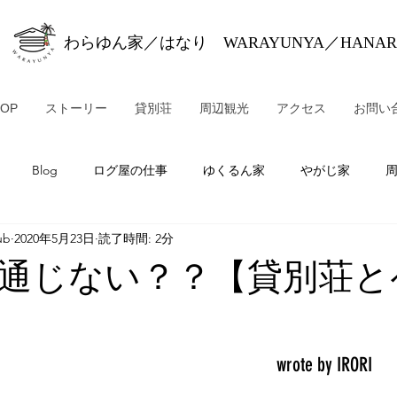
わらゆん家／はなり WARAYUNYA／HANAR
TOP
ストーリー
貸別荘
周辺観光
アクセス
お問い
Blog
ログ屋の仕事
ゆくるん家
やがじ家
ub
2020年5月23日
読了時間: 2分
通じない？？【貸別荘と
wrote by I