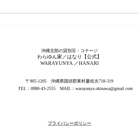
真っ赤なドラゴン降臨！！
ドラ
沖縄北部の貸別荘・コテージ
​わらゆん家／はなり【公式】
WARAYUNYA ／HANARI
​〒905-1205 沖縄県国頭郡東村慶佐次718-319
TEL：0980-43-2555 MAIL：
warayunya.okinawa@gmail.com
​プライバシーポリシー