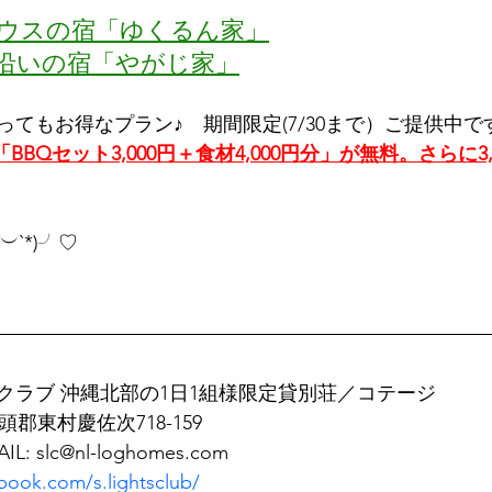
ハウスの宿「ゆくるん家」
海沿いの宿「やがじ家」
ってもお得なプラン♪　期間限定(7/30まで）ご提供中です
「BBQセット3,000円＋食材4,000円分」が無料。さらに3
(*´︶`*)╯♡
クラブ 沖縄北部の1日1組様限定貸別荘／コテージ
国頭郡東村慶佐次718-159
AIL: slc@nl-loghomes.com
book.com/s.lightsclub/