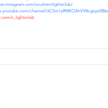
ww.instagram.com/southernlightsclub/
ww.youtube.com/channel/UCSm1a9MKOAhVV8ogsyzXB6
er.com/s_lightsclub