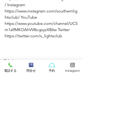
/ Instagram 
https://www.instagram.com/southernlig
htsclub/ YouTube 
https://www.youtube.com/channel/UCS
m1a9MKOAhVV8ogsyzXB6w Twitter 
https://twitter.com/s_lightsclub 
お知らせ
Blog
電話する
問合せ
予約
Instagram
ゆくるん家
すべて表示
最新記事