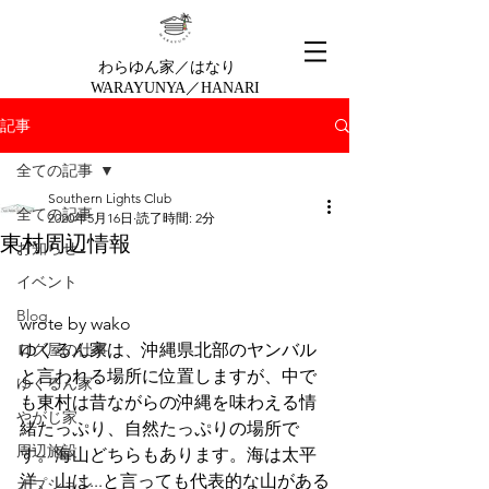
わらゆん家／はなり
WARAYUNYA／HANARI
記事
全ての記事
Southern Lights Club
全ての記事
2020年5月16日
読了時間: 2分
東村周辺情報
お知らせ
イベント
Blog
wrote by wako
ログ屋の仕事
ゆくるん家は、沖縄県北部のヤンバル
と言われる場所に位置しますが、中で
ゆくるん家
も東村は昔ながらの沖縄を味わえる情
やがじ家
緒たっぷり、自然たっぷりの場所で
周辺施設
す。海山どちらもあります。海は太平
洋、山は...と言っても代表的な山がある
オプション