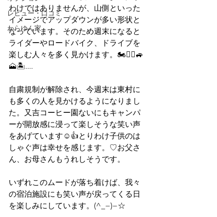
わけではありませんが、山側といった
レビュー・口コミ
イメージでアップダウンが多い形状と
わらゆん家
なっています。そのため週末になると
ライダーやロードバイク、ドライブを
楽しむ人々を多く見かけます。🏍🚴‍♂️🚙
🗻🏝....
自粛規制が解除され、今週末は東村に
も多くの人を見かけるようになりまし
た。又吉コーヒー園ないにもキャンパ
ーが開放感に浸って楽しそうな笑い声
をあげています☺️👍とりわけ子供のは
しゃぐ声は幸せを感じます。♡お父さ
ん、お母さんもうれしそうです。
いずれこのムードが落ち着けば、我々
の宿泊施設にも笑い声が戻ってくる日
を楽しみにしています。(^_−)−☆