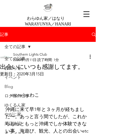
わらゆん家／はなり
WARAYUNYA／HANARI
記事
全ての記事
Southern Lights Club
全ての記事
2020年3月11日
読了時間: 1分
出会いにいつも感謝してます。
お知らせ
更新日：
2020年3月15日
イベント
Blog
　wrote by わこ
ログ屋の仕事
ゆくるん家
沖縄に来て早1年と３ヶ月が経ちまし
やがじ家
た〜。あっと言う間でしたが、これか
周辺施設
らもっともっと沖縄でしか体験できな
い事、海遊び、観光、人との出会いetc
オプション