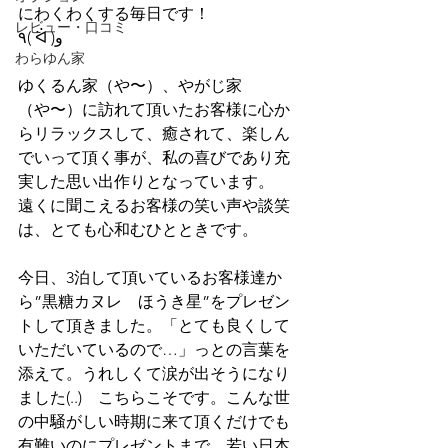
にわくわくする毎日です！
レビュー・口コミ
٩( ᐛ )و　
わらゆん家
ゆくるん家（や〜）、やがじ家
（や〜）に訪れて頂いたお客様に心か
らリラックスして、癒されて、楽しん
でいって頂く事が、私の喜びであり充
実した思い出作りとなっています。
遠くに聞こえるお客様の笑い声や談笑
は、とても心和むひとときです。
今日、3泊して頂いているお客様達か
ら”黒糖カヌレ　ほうき星”をプレゼン
トして頂きました。「とても良くして
いただいているので…」っとの言葉を
添えて。うれしくて涙が出そうになり
ました(..)　こちらこそです。こんな世
の中騒がしい時期に来て頂くだけでも
有難いのにプレゼントまで....若い日本