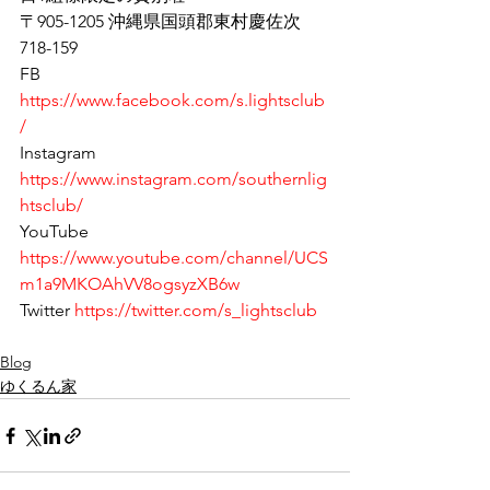
〒905-1205 沖縄県国頭郡東村慶佐次
718-159
FB 
https://www.facebook.com/s.lightsclub
/
Instagram 
https://www.instagram.com/southernlig
htsclub/
YouTube 
https://www.youtube.com/channel/UCS
m1a9MKOAhVV8ogsyzXB6w
Twitter 
https://twitter.com/s_lightsclub
Blog
ゆくるん家