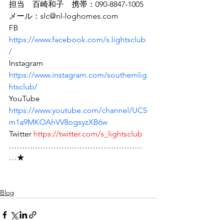
担当　百崎和子　携帯：090-8847-1005
メール：slc@nl-loghomes.com
FB 
https://www.facebook.com/s.lightsclub
/
Instagram 
https://www.instagram.com/southernlig
htsclub/
YouTube 
https://www.youtube.com/channel/UCS
m1a9MKOAhVV8ogsyzXB6w
Twitter 
https://twitter.com/s_lightsclub
……………………………………………
…★
Blog