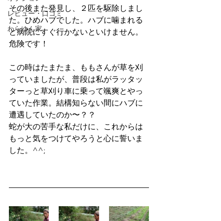
その後また発見し、２匹を駆除しまし
レビュー・口コミ
た。ひめハブでした。ハブに噛まれる
わらゆん家
と病院にすぐ行かないといけません。
危険です！
この時はたまたま、ももさんが草を刈
っていましたが、普段は私がラッタッ
ターっと草刈り車に乗って颯爽とやっ
ていた作業。結構知らない間にハブに
遭遇していたのか〜？？
蛇が大の苦手な私だけに、これからは
もっと気をつけてやろうと心に誓いま
した。^^;