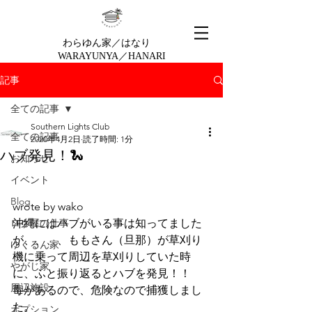
わらゆん家／はなり
WARAYUNYA／HANARI
記事
全ての記事
Southern Lights Club
全ての記事
2020年4月2日
読了時間: 1分
ハブ発見！🐍
お知らせ
イベント
Blog
wrote by wako
ログ屋の仕事
沖縄にはハブがいる事は知ってました
が、、、、ももさん（旦那）が草刈り
ゆくるん家
機に乗って周辺を草刈りしていた時
やがじ家
に、ふと振り返るとハブを発見！！　
周辺施設
毒があるので、危険なので捕獲しまし
た。
オプション